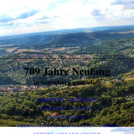
709 Jahre Neufang
in Sonneberg ganz oben
STARTSEITE / AKTUELLES
UNSER ORT "NEUFICH"
SEHENSWERTES
ÜBERNACHTUNG / GASTSTÄTTEN / FIRMEN