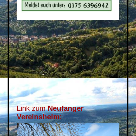
Link zum
Neufanger
Vereinsheim
: