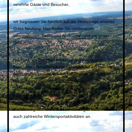
verehrte Gäste und Besucher,
wir begrüssen Sie herzlich auf der Homepage unseres
Ortes Neufang. Hier finden Sie umfassende
Informationen, Daten und Auskünfte rund um unser
Dorf.
Neufang, ein Bergdorf am Fuße des thüringisch-
fränkischen Schiefergebirges gelegen, ist ein beliebtes
Ausflugsziel. Unsere schöne Landschaft, die frische
Bergluft, und natürlich auch unsere vielen
Sehenswürdigkeiten wie der Tiergarten, die Sternwarte
oder der Königsee locken zu jeder Jahreszeit viele
Besucher zu uns. Neben einem breit ausgebauten
Wanderwegnetz sowie Radwanderwegen bieten wir
auch zahlreiche Wintersportaktivitäten an.