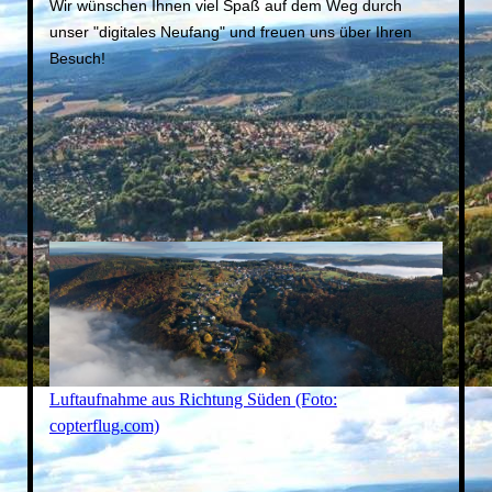
Wir wünschen Ihnen viel Spaß auf dem Weg durch
unser "digitales Neufang" und freuen uns über Ihren
Besuch!
Luftaufnahme aus Richtung Süden (Foto:
copterflug.com)