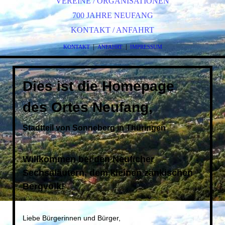
VEREINE / ORGANISATIONEN
700 JAHRE NEUFANG
KONTAKT / ANFAHRT
|
|
KONTAKT
ANFAHRT
IMPRESSUM
Dies ist die Homepage
des Ortes Neufang,
Stadtteil von Sonneberg in Thüringen
Willkommen bei den Neuficher
Sechsaläutern, dem kleinen zänkischen
Bergvolk!
Liebe Bürgerinnen und Bürger,